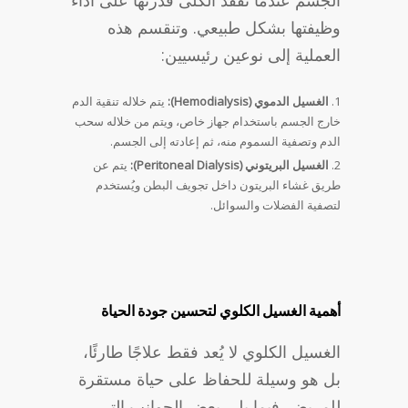
الجسم عندما تفقد الكلى قدرتها على أداء
وظيفتها بشكل طبيعي. وتنقسم هذه
العملية إلى نوعين رئيسيين:
الغسيل الدموي (Hemodialysis):
يتم خلاله تنقية الدم
خارج الجسم باستخدام جهاز خاص، ويتم من خلاله سحب
الدم وتصفية السموم منه، ثم إعادته إلى الجسم.
الغسيل البريتوني (Peritoneal Dialysis):
يتم عن
طريق غشاء البريتون داخل تجويف البطن ويُستخدم
لتصفية الفضلات والسوائل.
أهمية الغسيل الكلوي لتحسين جودة الحياة
الغسيل الكلوي لا يُعد فقط علاجًا طارئًا،
بل هو وسيلة للحفاظ على حياة مستقرة
للمريض. فيما يلي بعض الجوانب التي